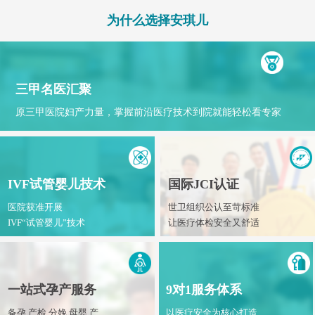
为什么选择安琪儿
三甲名医汇聚
原三甲医院妇产力量，掌握前沿医疗技术到院就能轻松看专家
IVF试管婴儿技术
国际JCI认证
医院获准开展
世卫组织公认至苛标准
IVF“试管婴儿”技术
让医疗体检安全又舒适
一站式孕产服务
9对1服务体系
备孕 产检 分娩 母婴 产
以医疗安全为核心打造