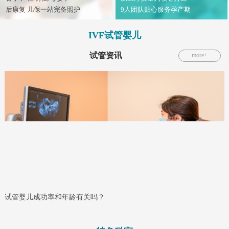
后康复 儿保一站完备照护
9人团队贴心服务孕产期
IVF试管婴儿
试管资讯
more+
年龄多大时试管成功率开始明显下降？