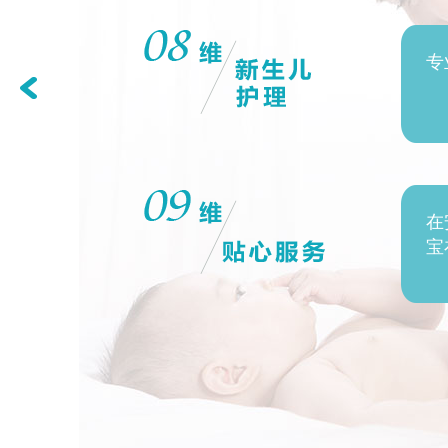
，重回
专
肤，让
采用中
在
力的同
宝