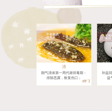
清
朗气清体第一周代谢排毒期：
补益
排除恶露，恢复伤口；
益