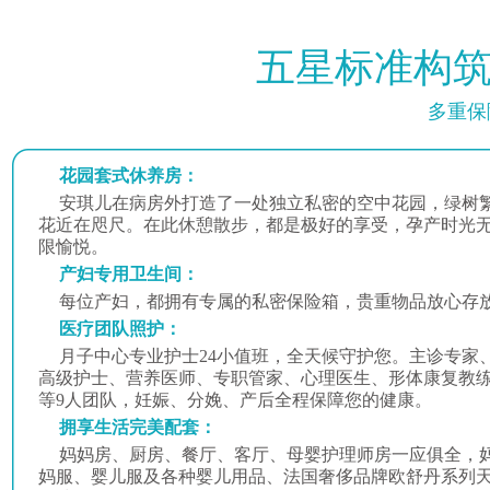
五星标准构筑
多重保
花园套式休养房：
安琪儿在病房外打造了一处独立私密的空中花园，绿树
花近在咫尺。在此休憩散步，都是极好的享受，孕产时光
限愉悦。
产妇专用卫生间：
每位产妇，都拥有专属的私密保险箱，贵重物品放心存
医疗团队照护：
月子中心专业护士24小值班，全天候守护您。主诊专家
高级护士、营养医师、专职管家、心理医生、形体康复教
等9人团队，妊娠、分娩、产后全程保障您的健康。
拥享生活完美配套：
雷慧琼
主任医师
妈妈房、厨房、餐厅、客厅、母婴护理师房一应俱全，
重庆安琪儿妇产医院 医教部主任
妈服、婴儿服及各种婴儿用品、法国奢侈品牌欧舒丹系列
原成都军区妇产儿科专业委员会副主任委员