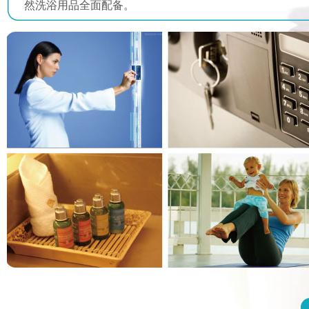
然洗浴用品全面配备。
原重庆医学会妇产科专业委员会委员
点击
杨 艳
护师
原重庆市渝中区五院护士
多次荣获“优秀护士”称号
点击
雷慧琼
主任医师
重庆安琪儿妇产医院 医教部主任
原成都军区妇产儿科专业委员会副主任委员
原重庆医学会妇产科专业委员会委员
点击