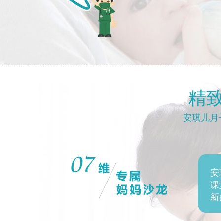
精
安琪儿月
医疗级
安
课
新